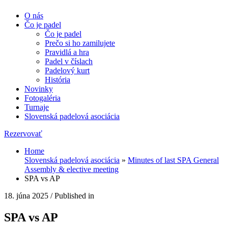
O nás
Čo je padel
Čo je padel
Prečo si ho zamilujete
Pravidlá a hra
Padel v číslach
Padelový kurt
História
Novinky
Fotogaléria
Turnaje
Slovenská padelová asociácia
Rezervovať
Home
Slovenská padelová asociácia
»
Minutes of last SPA General
Assembly & elective meeting
SPA vs AP
18. júna 2025
/
Published in
SPA vs AP