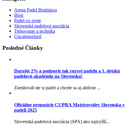
Arena Padel Bratislava
Blog
Padel vo svete
Slovenská padelová asociácia
Trénovanie a technika
Uncategorized
Posledné Články
Darujte 2% a podporte tak rozvoj padelu a 1. detskú
padelovú akadémiu na Slovensku!
Zamilovali ste si padel a chcete sa aj aktívne ...
Oficiálne propozície CUPRA Majstrovstiev Slovenska v
padeli 2025
Slovenská padelová asociácia (SPA) ako najvyšší...