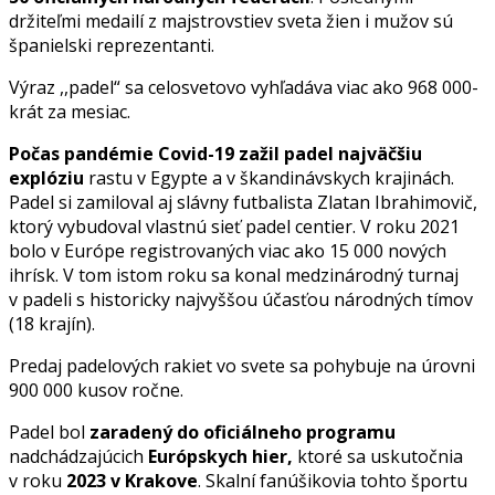
držiteľmi medailí z majstrovstiev sveta žien i mužov sú
španielski reprezentanti.
Výraz ,,padel“ sa celosvetovo vyhľadáva viac ako 968 000-
krát za mesiac.
Počas pandémie Covid-19 zažil padel najväčšiu
explóziu
rastu v Egypte a v škandinávskych krajinách.
Padel si zamiloval aj slávny futbalista Zlatan Ibrahimovič,
ktorý vybudoval vlastnú sieť padel centier. V roku 2021
bolo v Európe registrovaných viac ako 15 000 nových
ihrísk. V tom istom roku sa konal medzinárodný turnaj
v padeli s historicky najvyššou účasťou národných tímov
(18 krajín).
Predaj padelových rakiet vo svete sa pohybuje na úrovni
900 000 kusov ročne.
Padel bol
zaradený do oficiálneho programu
nadchádzajúcich
Európskych hier,
ktoré sa uskutočnia
v roku
2023 v
Krakove
. Skalní fanúšikovia tohto športu