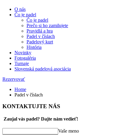
O nás
Čo je padel
Čo je padel
Prečo si ho zamilujete
Pravidlá a hra
Padel v číslach
Padelový kurt
História
Novinky
Fotogaléria
Turnaje
Slovenská padelová asociácia
Rezervovať
Home
Padel v číslach
KONTAKTUJTE NÁS
Zaujal vás padel? Dajte nám vedieť!
Vaše meno