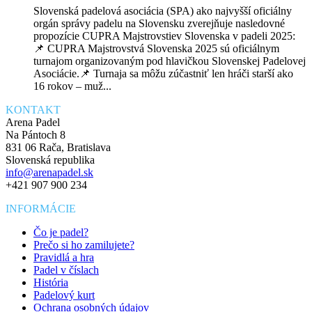
Slovenská padelová asociácia (SPA) ako najvyšší oficiálny
orgán správy padelu na Slovensku zverejňuje nasledovné
propozície CUPRA Majstrovstiev Slovenska v padeli 2025:
📌 CUPRA Majstrovstvá Slovenska 2025 sú oficiálnym
turnajom organizovaným pod hlavičkou Slovenskej Padelovej
Asociácie.📌 Turnaja sa môžu zúčastniť len hráči starší ako
16 rokov – muž...
KONTAKT
Arena Padel
Na Pántoch 8
831 06 Rača, Bratislava
Slovenská republika
info@arenapadel.sk
+421 907 900 234
INFORMÁCIE
Čo je padel?
Prečo si ho zamilujete?
Pravidlá a hra
Padel v číslach
História
Padelový kurt
Ochrana osobných údajov