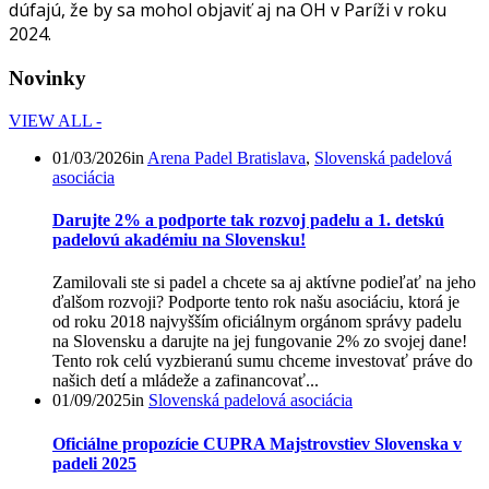
dúfajú, že by sa mohol objaviť aj na OH v Paríži v roku
2024.
Novinky
VIEW ALL -
01/03/2026
in
Arena Padel Bratislava
,
Slovenská padelová
asociácia
Darujte 2% a podporte tak rozvoj padelu a 1. detskú
padelovú akadémiu na Slovensku!
Zamilovali ste si padel a chcete sa aj aktívne podieľať na jeho
ďalšom rozvoji? Podporte tento rok našu asociáciu, ktorá je
od roku 2018 najvyšším oficiálnym orgánom správy padelu
na Slovensku a darujte na jej fungovanie 2% zo svojej dane!
Tento rok celú vyzbieranú sumu chceme investovať práve do
našich detí a mládeže a zafinancovať...
01/09/2025
in
Slovenská padelová asociácia
Oficiálne propozície CUPRA Majstrovstiev Slovenska v
padeli 2025