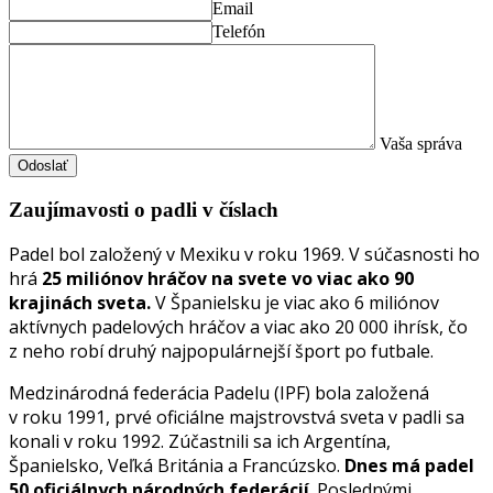
Email
Telefón
Vaša správa
Odoslať
Zaujímavosti o padli v číslach
Padel bol založený v Mexiku v roku 1969. V súčasnosti ho
hrá
25 miliónov hráčov na svete vo viac ako 90
krajinách sveta.
V Španielsku je viac ako 6 miliónov
aktívnych padelových hráčov a viac ako 20 000 ihrísk, čo
z neho robí druhý najpopulárnejší šport po futbale.
Medzinárodná federácia Padelu (IPF) bola založená
v roku 1991, prvé oficiálne majstrovstvá sveta v padli sa
konali v roku 1992. Zúčastnili sa ich Argentína,
Španielsko, Veľká Británia a Francúzsko.
Dnes má padel
50 oficiálnych národných federácií
. Poslednými