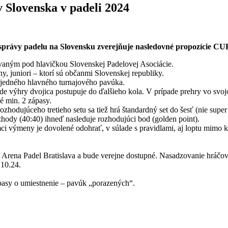
 Slovenska v padeli 2024
n správy padelu na Slovensku zverejňuje nasledovné propozície CU
aným pod hlavičkou Slovenskej Padelovej Asociácie.
ny, juniori – ktorí sú občanmi Slovenskej republiky.
 jedného hlavného turnajového pavúka.
de výhry dvojica postupuje do ďalšieho kola. V prípade prehry vo sv
é min. 2 zápasy.
odujúceho tretieho setu sa tiež hrá štandardný set do šesť (nie super 
hody (40:40) ihneď nasleduje rozhodujúci bod (golden point).
ci výmeny je dovolené odohrať, v súlade s pravidlami, aj loptu mimo k
och Arena Padel Bratislava a bude verejne dostupné. Nasadzovanie hráč
.10.24.
ápasy o umiestnenie – pavúk „porazených“.